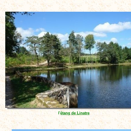
l'
étang de Linatre