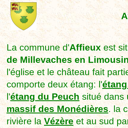
A
La commune d'
Affieux
est si
de Millevaches en Limousi
l'église et le château fait parti
comporte deux étang: l'
étang
l'
étang du Peuch
situé dans 
massif des Monédières
. la
rivière la
Vézère
et au sud pa